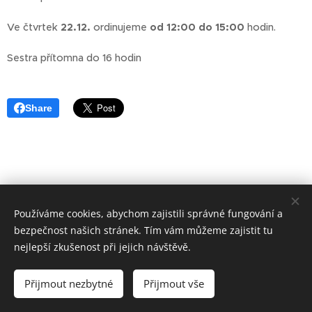
Ve čtvrtek
22.12.
ordinujeme
od 12:00 do 15:00
hodin.
Sestra přítomna do 16 hodin
Share
Používáme cookies, abychom zajistili správné fungování a
bezpečnost našich stránek. Tím vám můžeme zajistit tu
nejlepší zkušenost při jejich návštěvě.
Přijmout nezbytné
Přijmout vše
Vytvořeno službou
Webnode
Cookies