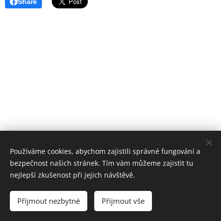
Share
Používáme cookies, abychom zajistili správné fungování a
bezpečnost našich stránek. Tím vám můžeme zajistit tu
nejlepší zkušenost při jejich návštěvě.
Přijmout nezbytné
Přijmout vše
Vytvořeno službou
Webnode
Cookies